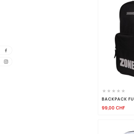






BACKPACK FU
Pri
99,00 CHF