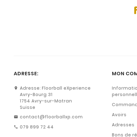
ADRESSE:
MON CO
Adresse:
Floorball eXperience
Informati
Avry-Bourg 31
personnel
1754 Avry-sur-Matran
Command
Suisse
Avoirs
contact@floorballxp.com
Adresses
079 899 72 44
Bons de r