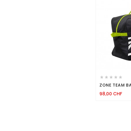






ZONE TEAM B
Pri
98,00 CHF