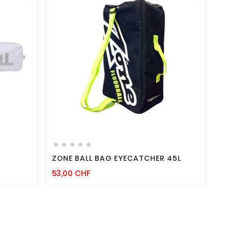
favorite_border

remove_red_eye






ZONE BALL BAG EYECATCHER 45L
Prix
53,00 CHF