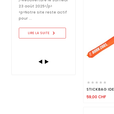
Nouveau : pai
23 août 2025</p>
avec TWINT sur
<p>Notre site reste actif
site
pour ...
LIRE LA SUIT

LIRE LA SUITE






STICKBAG ID
Pri
59,00 CHF