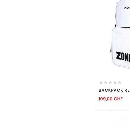






BACKPACK REL
Pri
109,00 CHF