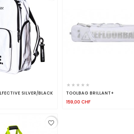
favorite_border

remove_red_eye
favorite_border

remove_red_eye






FECTIVE SILVER/BLACK
TOOLBAG BRILLANT+
x
Prix
159,00 CHF
favorite_border