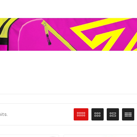
,
,
août
23
mai
19
2022
Un nou
Un training ou
pour t
survêtement
personnalisé pour
uits.
Tu souha
ton équipe !
mmande
équipem
(maillot
Un training totalement