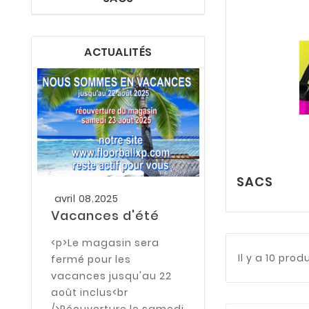
ACTUALITÉS
SACS
,
avril
08
2025
Vacances d'été
<p>Le magasin sera
,
août
16
2022
Il y a 10 prod
fermé pour les
Paie ta co
vacances jusqu'au 22
avec TWINT
août inclus<br
/>Réouverture le samedi