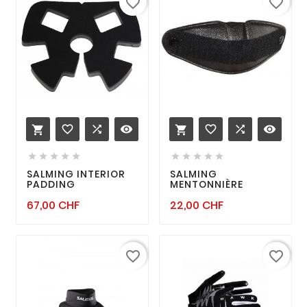
favorite_border
favorite_border
favorite_border

remove_red_eye
favorite_border

remove_red_eye












SALMING INTERIOR
SALMING
PADDING
MENTONNIÈRE
Prix
Prix
67,00 CHF
22,00 CHF
favorite_border
favorite_border