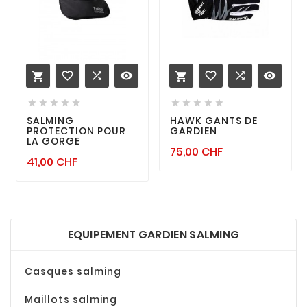
favorite_border

remove_red_eye
favorite_border

remove_red_eye












SALMING
HAWK GANTS DE
PROTECTION POUR
GARDIEN
LA GORGE
Prix
75,00 CHF
Prix
41,00 CHF
EQUIPEMENT GARDIEN SALMING
Casques salming
Maillots salming