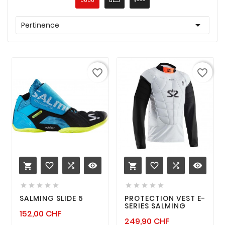

Pertinence
favorite_border
favorite_border
favorite_border

remove_red_eye
favorite_border

remove_red_eye












SALMING SLIDE 5
PROTECTION VEST E-
SERIES SALMING
Prix
152,00 CHF
Prix
249,90 CHF