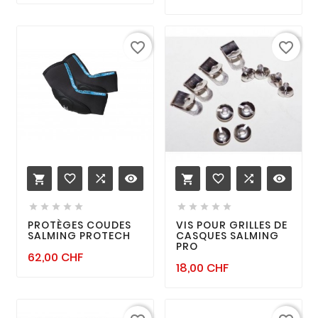
favorite_border
favorite_border
favorite_border

remove_red_eye
favorite_border

remove_red_eye












PROTÈGES COUDES
VIS POUR GRILLES DE
SALMING PROTECH
CASQUES SALMING
PRO
Prix
62,00 CHF
Prix
18,00 CHF