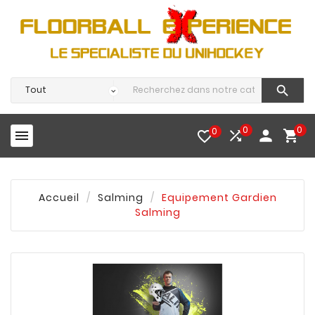

0
0
0




favorite_border
Accueil
Salming
Equipement Gardien
Salming