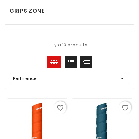
GRIPS ZONE
Il y a 13 produits.

Pertinence
favorite_border
favorite_border