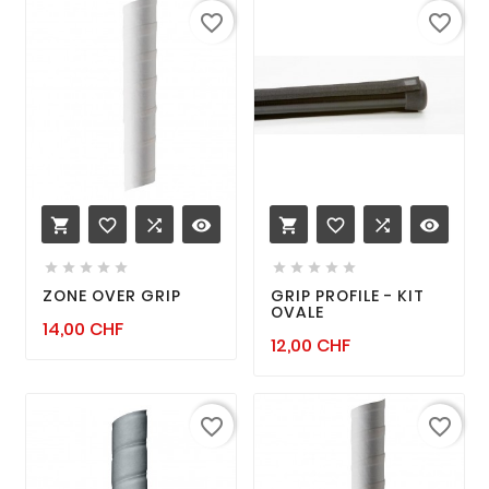
favorite_border
favorite_border
favorite_border

remove_red_eye
favorite_border

remove_red_eye












ZONE OVER GRIP
GRIP PROFILE - KIT
OVALE
Prix
14,00 CHF
Prix
12,00 CHF
favorite_border
favorite_border