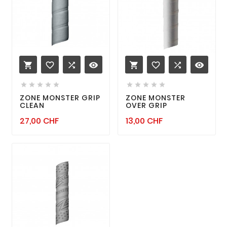
favorite_border

remove_red_eye
favorite_border

remove_red_eye












ZONE MONSTER GRIP
ZONE MONSTER
CLEAN
OVER GRIP
Prix
Prix
27,00 CHF
13,00 CHF