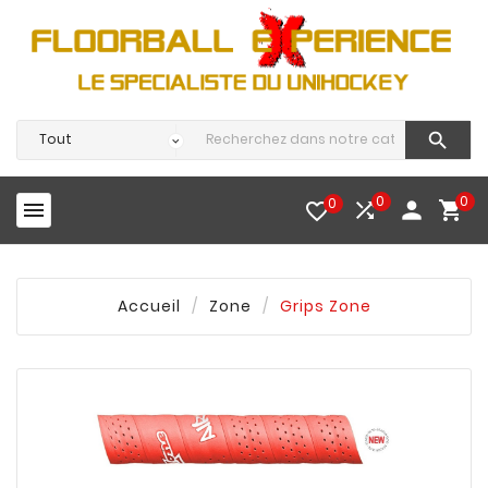

0
0
0




favorite_border
Accueil
Zone
Grips Zone