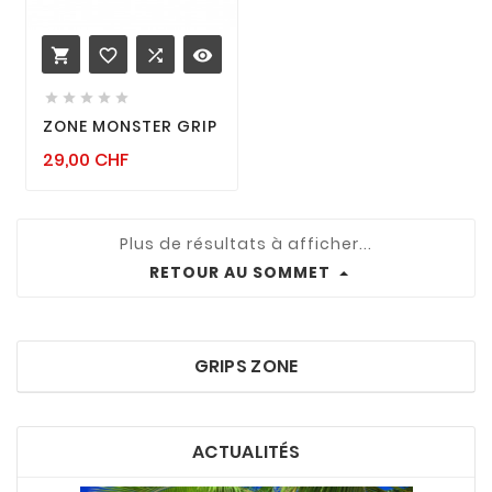
favorite_border

remove_red_eye






ZONE MONSTER GRIP
Prix
29,00 CHF
Plus de résultats à afficher...
RETOUR AU SOMMET
GRIPS ZONE
ACTUALITÉS