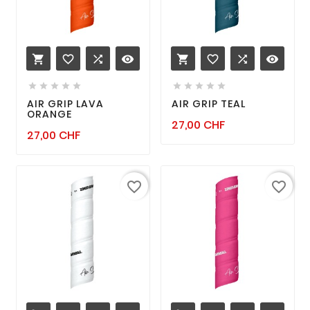
favorite_border

remove_red_eye
favorite_border

remove_red_eye












AIR GRIP LAVA
AIR GRIP TEAL
ORANGE
Prix
27,00 CHF
Prix
27,00 CHF
favorite_border
favorite_border