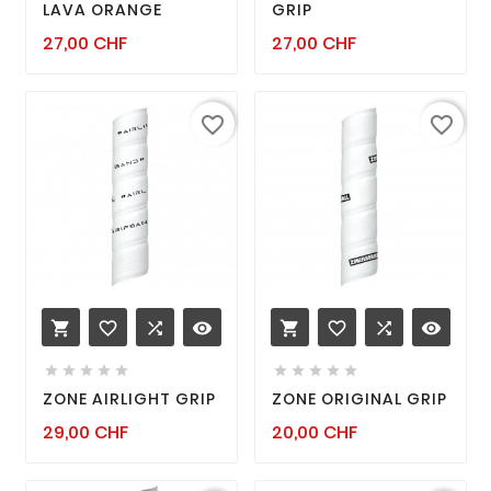
LAVA ORANGE
GRIP
Prix
Prix
27,00 CHF
27,00 CHF
favorite_border
favorite_border
favorite_border

remove_red_eye
favorite_border

remove_red_eye












ZONE AIRLIGHT GRIP
ZONE ORIGINAL GRIP
Prix
Prix
29,00 CHF
20,00 CHF