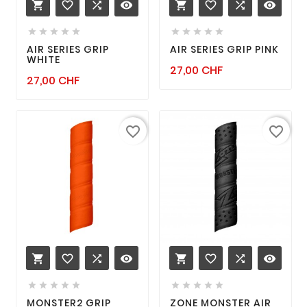
favorite_border

remove_red_eye
favorite_border

remove_red_eye












AIR SERIES GRIP
AIR SERIES GRIP PINK
WHITE
Prix
27,00 CHF
Prix
27,00 CHF
favorite_border
favorite_border
favorite_border

remove_red_eye
favorite_border

remove_red_eye












MONSTER2 GRIP
ZONE MONSTER AIR