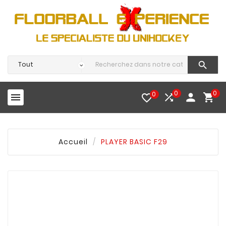

0
0
0




favorite_border
Accueil
PLAYER BASIC F29