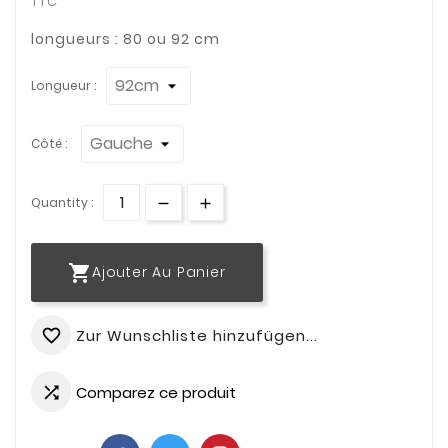
TTC
longueurs : 80 ou 92 cm
Longueur :
Côté :
Quantity :

Ajouter Au Panier
Zur Wunschliste hinzufügen...
favorite_border
Comparez ce produit
