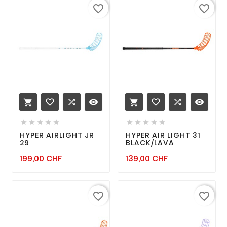
favorite_border
favorite_border
favorite_border

remove_red_eye
favorite_border

remove_red_eye












HYPER AIRLIGHT JR
HYPER AIR LIGHT 31
29
BLACK/LAVA
Prix
Prix
199,00 CHF
139,00 CHF
favorite_border
favorite_border