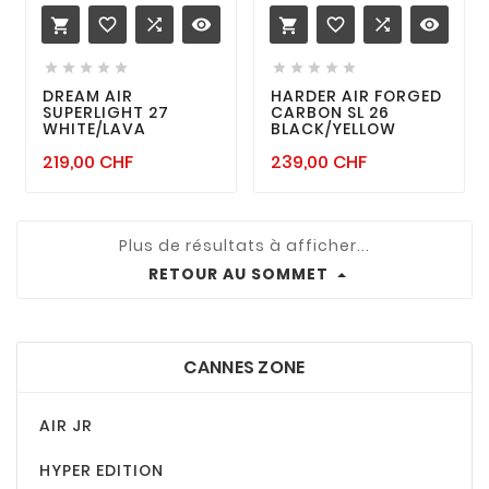
favorite_border

remove_red_eye
favorite_border

remove_red_eye












DREAM AIR
HARDER AIR FORGED
SUPERLIGHT 27
CARBON SL 26
WHITE/LAVA
BLACK/YELLOW
Prix
Prix
219,00 CHF
239,00 CHF
Plus de résultats à afficher...
RETOUR AU SOMMET
CANNES ZONE
AIR JR
HYPER EDITION