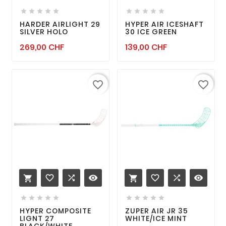










HARDER AIRLIGHT 29
HYPER AIR ICESHAFT
SILVER HOLO
30 ICE GREEN
Prix
Prix
269,00 CHF
139,00 CHF
favorite_border
favorite_border
favorite_border

remove_red_eye
favorite_border

remove_red_eye












HYPER COMPOSITE
ZUPER AIR JR 35
LIGNT 27
WHITE/ICE MINT
BLACK/WHITE