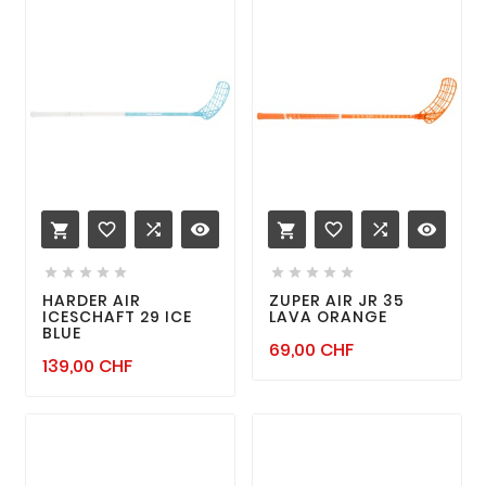
favorite_border

remove_red_eye
favorite_border

remove_red_eye












HARDER AIR
ZUPER AIR JR 35
ICESCHAFT 29 ICE
LAVA ORANGE
BLUE
Prix
69,00 CHF
Prix
139,00 CHF