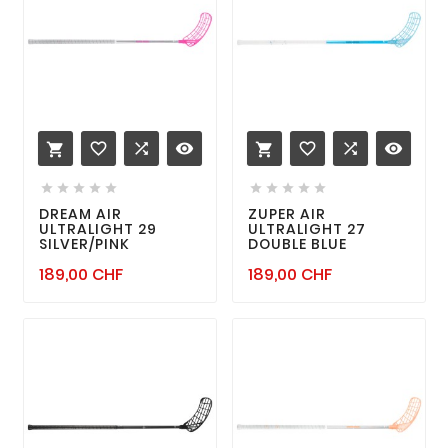
favorite_border

remove_red_eye
favorite_border

remove_red_eye












DREAM AIR
ZUPER AIR
ULTRALIGHT 29
ULTRALIGHT 27
SILVER/PINK
DOUBLE BLUE
Prix
Prix
189,00 CHF
189,00 CHF