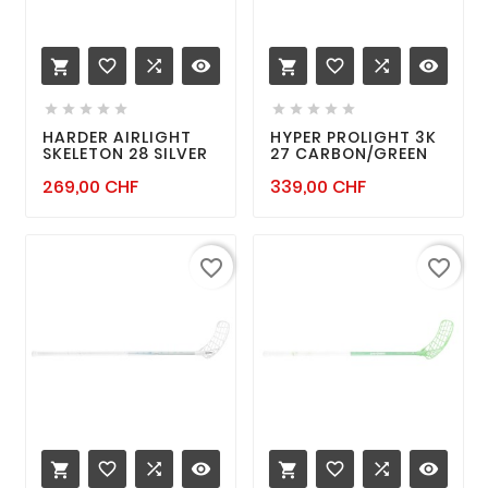
favorite_border

remove_red_eye
favorite_border

remove_red_eye












HARDER AIRLIGHT
HYPER PROLIGHT 3K
SKELETON 28 SILVER
27 CARBON/GREEN
Prix
Prix
269,00 CHF
339,00 CHF
favorite_border
favorite_border
favorite_border

remove_red_eye
favorite_border

remove_red_eye

