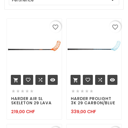
favorite_border
favorite_border
favorite_border

remove_red_eye
favorite_border

remove_red_eye












HARDER AIR SL
HARDER PROLIGHT
SKELETON 29 LAVA
3K 29 CARBON/BLUE
Prix
Prix
219,00 CHF
339,00 CHF