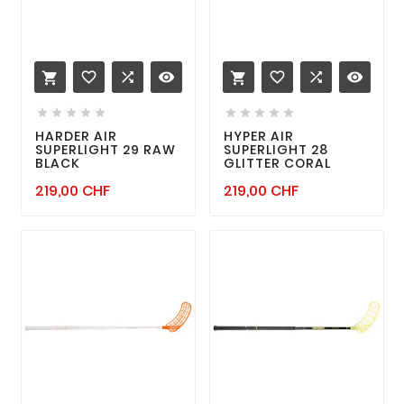
favorite_border

remove_red_eye
favorite_border

remove_red_eye












HARDER AIR
HYPER AIR
SUPERLIGHT 29 RAW
SUPERLIGHT 28
BLACK
GLITTER CORAL
Prix
Prix
219,00 CHF
219,00 CHF