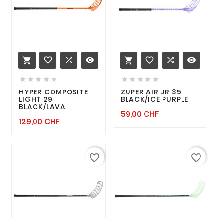
favorite_border

remove_red_eye
favorite_border

remove_red_eye












HYPER COMPOSITE
ZUPER AIR JR 35
LIGHT 29
BLACK/ICE PURPLE
BLACK/LAVA
Prix
59,00 CHF
Prix
129,00 CHF
favorite_border
favorite_border