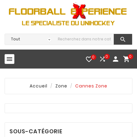

0
0
0




favorite_border
Accueil
Zone
Cannes Zone
SOUS-CATÉGORIE